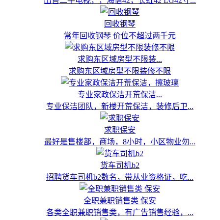
出售二手电视，，海信42，长虹42 LG42寸...
回收钢琴
常年回收钢琴 价位不超过两千元
求购东区域房型不限装...
求购东区域房型不限装修不限
专业家政保洁开荒保洁...
专业保洁团队，新楼开荒保洁，装修后卫...
求职保安
最好是售楼部，商场，8小时，小区物业勿...
货车司机b2
招聘货车司机b2数名，带从业资格证，吃...
全职兼职销售类 保安
各类全职兼职销售类，有广告销售经验，...