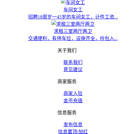
车间女工
招聘18周岁一45岁的车间女工，计件工资...
求租三室两厅两卫
交通便利，有停车位，设施齐全，拎包入...
关于我们
联系我们
意见建议
商家服务
商家入驻
金币充值
信息服务
发布信息
信息置顶/加红